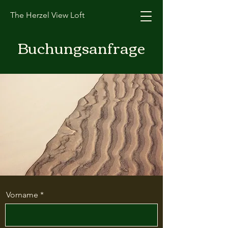
The Herzel View Loft
Buchungsanfrage
Vorname