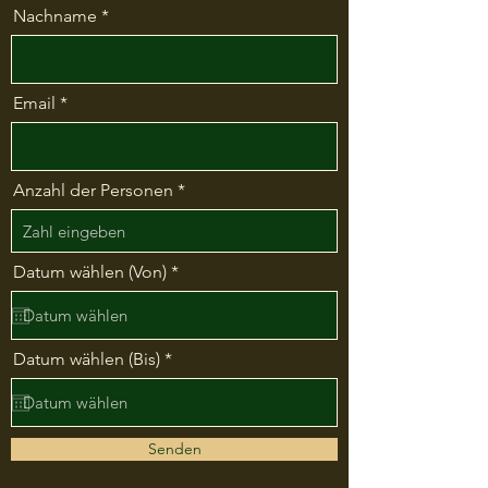
Nachname
Email
Anzahl der Personen
r
Datum wählen (Von)
*
e
q
u
i
r
r
Datum wählen (Bis)
*
e
e
q
d
u
i
r
Senden
e
d